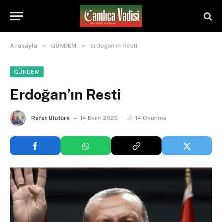
»
»
Anasayfa
GÜNDEM
Erdoğan’ın Resti
GÜNDEM
Erdoğan’ın Resti
Rafet Ulutürk
14 Ekim 2025
14
Okunma