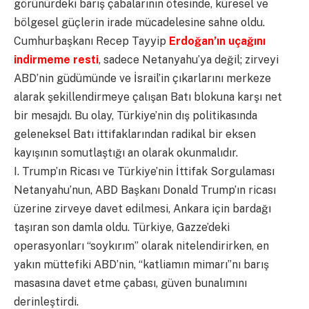
görünürdeki barış çabalarının ötesinde, küresel ve
bölgesel güçlerin irade mücadelesine sahne oldu.
Cumhurbaşkanı Recep Tayyip
Erdoğan’ın uçağını
indirmeme resti
, sadece Netanyahu’ya değil; zirveyi
ABD’nin güdümünde ve İsrail’in çıkarlarını merkeze
alarak şekillendirmeye çalışan Batı blokuna karşı net
bir mesajdı. Bu olay, Türkiye’nin dış politikasında
geleneksel Batı ittifaklarından radikal bir eksen
kayışının somutlaştığı an olarak okunmalıdır.
​I. Trump’ın Ricası ve Türkiye’nin İttifak Sorgulaması
​Netanyahu’nun, ABD Başkanı Donald Trump’ın ricası
üzerine zirveye davet edilmesi, Ankara için bardağı
taşıran son damla oldu. Türkiye, Gazze’deki
operasyonları “soykırım” olarak nitelendirirken, en
yakın müttefiki ABD’nin, “katliamın mimarı”nı barış
masasına davet etme çabası, güven bunalımını
derinleştirdi.