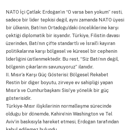
​NATO İçi Çatlak: Erdoğan’ın “O varsa ben yokum” resti,
sadece bir lider tepkisi değil, aynı zamanda NATO üyesi
bir ülkenin, Batı’nın Ortadoğu’daki önceliklerine karşı
çektiği diplomatik bir isyandır. Türkiye, Filistin davası
üzerinden, Batı’nın çifte standartlı ve İsrail’i kayıran
politikalarına karşı bölgesel ve küresel bir cephenin
liderliğini üstlenmektedir. Bu rest, “Siz Batı’nın değil,
bölgenin çıkarlarını savunuyoruz” ilanıdır.
​II. Mısır’a Karşı Güç Gösterisi: Bölgesel Rekabet
​Restin bir diğer boyutu, zirveye ev sahipliği yapan
Mısır’a ve Cumhurbaşkanı Sisi’ye yönelik bir güç
gösterisidir.
Türkiye-Mısır ilişkilerinin normalleşme sürecinde
olduğu bir dönemde, Kahire’nin Washington ve Tel
Aviv’in baskısıyla hareket etmesi, Erdoğan tarafından
kabul edilemez bulundu.