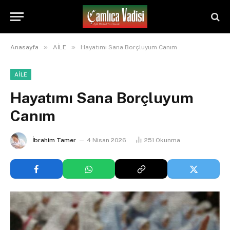
»
»
Anasayfa
AİLE
Hayatımı Sana Borçluyum Canım
AİLE
Hayatımı Sana Borçluyum
Canım
İbrahim Tamer
4 Nisan 2026
251
Okunma