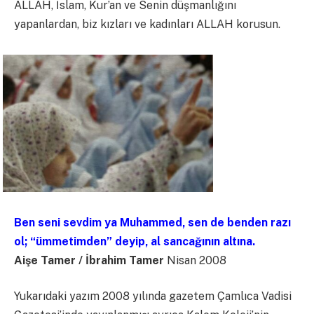
ALLAH, İslam, Kur’an ve Senin düşmanlığını
yapanlardan, biz kızları ve kadınları ALLAH korusun.
Ben seni sevdim ya Muhammed, sen de benden razı
ol; “ümmetimden” deyip, al sancağının altına.
Aişe Tamer / İbrahim Tamer
Nisan 2008
Yukarıdaki yazım 2008 yılında gazetem Çamlıca Vadisi