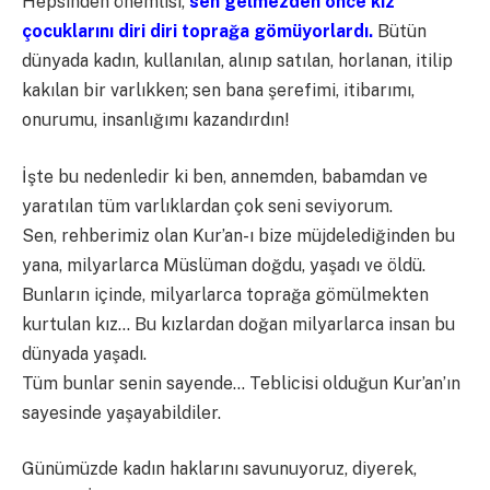
Hepsinden önemlisi,
sen gelmezden önce kız
çocuklarını diri diri toprağa gömüyorlardı.
Bütün
dünyada kadın, kullanılan, alınıp satılan, horlanan, itilip
kakılan bir varlıkken; sen bana şerefimi, itibarımı,
onurumu, insanlığımı kazandırdın!
İşte bu nedenledir ki ben, annemden, babamdan ve
yaratılan tüm varlıklardan çok seni seviyorum.
Sen, rehberimiz olan Kur’an-ı bize müjdelediğinden bu
yana, milyarlarca Müslüman doğdu, yaşadı ve öldü.
Bunların içinde, milyarlarca toprağa gömülmekten
kurtulan kız… Bu kızlardan doğan milyarlarca insan bu
dünyada yaşadı.
Tüm bunlar senin sayende… Teblicisi olduğun Kur’an’ın
sayesinde yaşayabildiler.
Günümüzde kadın haklarını savunuyoruz, diyerek,