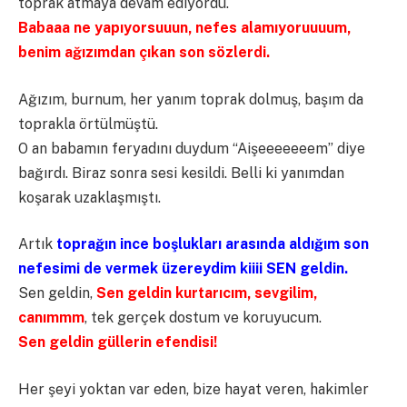
toprak atmaya devam ediyordu.
Babaaa ne yapıyorsuuun, nefes alamıyoruuuum,
benim ağızımdan çıkan son sözlerdi.
Ağızım, burnum, her yanım toprak dolmuş, başım da
toprakla örtülmüştü.
O an babamın feryadını duydum “Aişeeeeeeem” diye
bağırdı. Biraz sonra sesi kesildi. Belli ki yanımdan
koşarak uzaklaşmıştı.
Artık
toprağın ince boşlukları arasında aldığım son
nefesimi de vermek üzereydim kiiii SEN geldin.
Sen geldin,
Sen geldin kurtarıcım, sevgilim,
canımmm
, tek gerçek dostum ve koruyucum.
Sen geldin güllerin efendisi!
Her şeyi yoktan var eden, bize hayat veren, hakimler