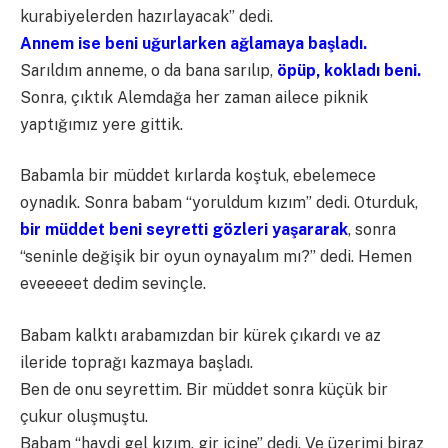
kurabiyelerden hazırlayacak” dedi.
Annem ise beni uğurlarken ağlamaya başladı.
Sarıldım anneme, o da bana sarılıp,
öpüp, kokladı beni.
Sonra, çıktık Alemdağa her zaman ailece piknik
yaptığımız yere gittik.
Babamla bir müddet kırlarda koştuk, ebelemece
oynadık. Sonra babam “yoruldum kızım” dedi. Oturduk,
bir müddet beni seyretti gözleri yaşararak
, sonra
“seninle değişik bir oyun oynayalım mı?” dedi. Hemen
eveeeeet dedim sevinçle.
Babam kalktı arabamızdan bir kürek çıkardı ve az
ileride toprağı kazmaya başladı.
Ben de onu seyrettim. Bir müddet sonra küçük bir
çukur oluşmuştu.
Babam “haydi gel kızım, gir içine” dedi. Ve üzerimi biraz