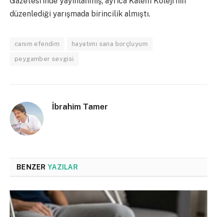
Gazetesi’inde yayınlanmış; ayrıca Kalem Koleji’nin
düzenlediği yarışmada birincilik almıştı.
canım efendim
hayatımı sana borçluyum
peygamber sevgisi
İbrahim Tamer
BENZER
YAZILAR