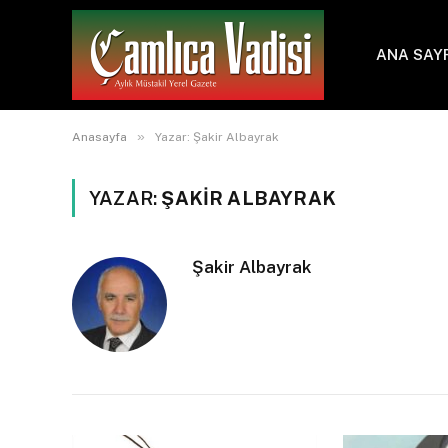
ANA SAY
»
Anasayfa
Yazar: Şakir Albayrak
YAZAR:
ŞAKIR ALBAYRAK
Şakir Albayrak