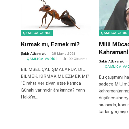
ÇAMLICA VADİSİ
ÇAMLICA VADİSİ
Kırmak mı, Ezmek mi?
Milli Müca
Kahramanl
Şakir Albayrak
28 Mayıs 2021
ÇAMLICA VADİSİ
102
Okunma
Şakir Albayrak
ÇAMLICA VAD
BİLİMSEL ÇALIŞMALARDA DİL
BİLMEK, KIRMAK MI, EZMEK Mİ?
Bu çalışmayı ha
“Dırahta ger ziyan etse karınca
sadece Millî m
Günâhı var mıdır ânı kırınca? Yarın
kahramanlarımı
Hakk’ın…
düşüncesindeyd
sırasında, kon
kadar geçmişe 