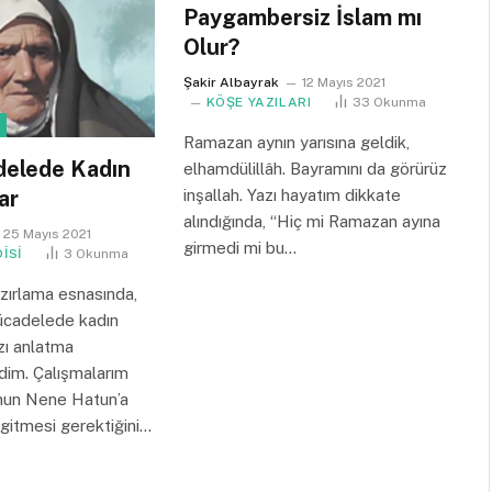
Paygambersiz İslam mı
Olur?
Şakir Albayrak
12 Mayıs 2021
KÖŞE YAZILARI
33
Okunma
Ramazan aynın yarısına geldik,
delede Kadın
elhamdülillâh. Bayramını da görürüz
ar
inşallah. Yazı hayatım dikkate
alındığında, “Hiç mi Ramazan ayına
25 Mayıs 2021
girmedi mi bu…
İSİ
3
Okunma
zırlama esnasında,
ücadelede kadın
zı anlatma
im. Çalışmalarım
unun Nene Hatun’a
gitmesi gerektiğini…