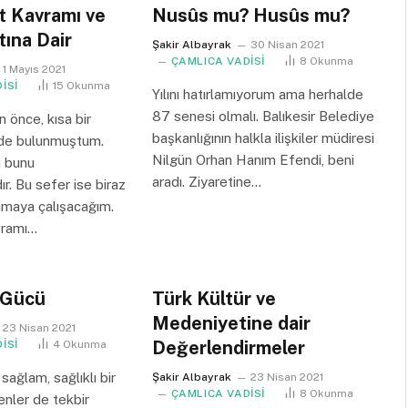
t Kavramı ve
Nusûs mu? Husûs mu?
ına Dair
Şakir Albayrak
30 Nisan 2021
ÇAMLICA VADİSİ
8
Okunma
1 Mayıs 2021
İSİ
15
Okunma
Yılını hatırlamıyorum ama herhalde
87 senesi olmalı. Balıkesir Belediye
 önce, kısa bir
başkanlığının halkla ilişkiler müdiresi
de bulunmuştum.
Nilgün Orhan Hanım Efendi, beni
ı bunu
aradı. Ziyaretine…
ır. Bu sefer ise biraz
nmaya çalışacağım.
vramı…
 Gücü
Türk Kültür ve
Medeniyetine dair
23 Nisan 2021
Değerlendirmeler
İSİ
4
Okunma
sağlam, sağlıklı bir
Şakir Albayrak
23 Nisan 2021
ÇAMLICA VADİSİ
8
Okunma
denler de tekbir