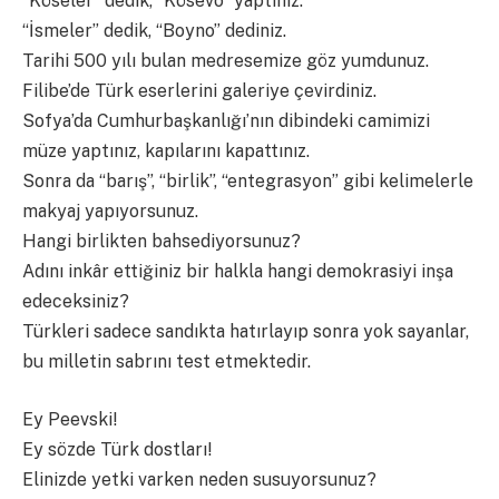
“Köseler” dedik, “Kösevo” yaptınız.
“İsmeler” dedik, “Boyno” dediniz.
Tarihi 500 yılı bulan medresemize göz yumdunuz.
Filibe’de Türk eserlerini galeriye çevirdiniz.
Sofya’da Cumhurbaşkanlığı’nın dibindeki camimizi
müze yaptınız, kapılarını kapattınız.
Sonra da “barış”, “birlik”, “entegrasyon” gibi kelimelerle
makyaj yapıyorsunuz.
Hangi birlikten bahsediyorsunuz?
Adını inkâr ettiğiniz bir halkla hangi demokrasiyi inşa
edeceksiniz?
Türkleri sadece sandıkta hatırlayıp sonra yok sayanlar,
bu milletin sabrını test etmektedir.
Ey Peevski!
Ey sözde Türk dostları!
Elinizde yetki varken neden susuyorsunuz?