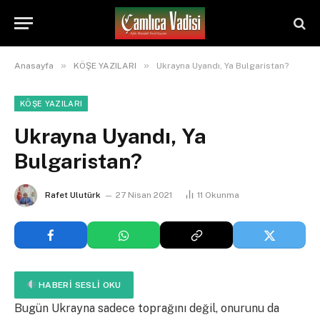
»
»
Anasayfa
KÖŞE YAZILARI
Ukrayna Uyandı, Ya Bulgaristan?
KÖŞE YAZILARI
Ukrayna Uyandı, Ya
Bulgaristan?
Rafet Ulutürk
27 Nisan 2021
11
Okunma
HABERI SESLI OKU
Bugün Ukrayna sadece toprağını değil, onurunu da