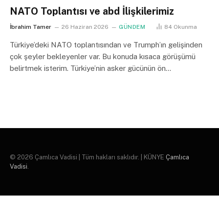
NATO Toplantısı ve abd İlişkilerimiz
İbrahim Tamer
26 Haziran 2026
GÜNDEM
84
Okunma
Türkiye’deki NATO toplantısından ve Trumph’ın gelişinden
çok şeyler bekleyenler var. Bu konuda kısaca görüşümü
belirtmek isterim. Türkiye’nin asker gücünün ön…
© 2026 Çamlıca Vadisi | Tüm hakları saklıdır. | KÜNYE
Çamlıca
Vadisi
.