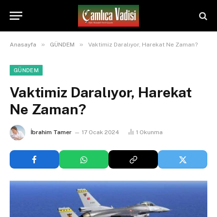
»
»
Anasayfa
GÜNDEM
Vaktimiz Daralıyor, Harekat Ne Zaman?
GÜNDEM
Vaktimiz Daralıyor, Harekat
Ne Zaman?
İbrahim Tamer
17 Ocak 2024
1
Okunma