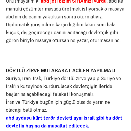
Unutmayalım ki
abd jeti bizim SİHAmızı vurdu.
abd ile
mantıki çözümler masada üretmek istiyorsak o masaya
abd’nin de canını yaktıktan sonra oturmalıyız.
Diplomatik girişimlere karşı değilim lakin, seni hâlâ
küçük, diş geçireceği, canını acıtacağı devletçik gibi
gören biriyle masaya otursan ne yazar, oturmasan ne.
DÖRTLÜ ZİRVE MUTABAKAT ACİLEN YAPILMALI
Suriye, İran, Irak, Türkiye dörtlü zirve yapıp Suriye ve
Irak’ın kuzeyinde kurdurulacak devletçiğin ileride
başlarına açabileceği felâketi konuşmalı.
İran ve Türkiye bugün için güçlü olsa da yarın ne
olacağı belli olmaz.
abd uydusu kürt terör devleti aynı israil gibi bu dört
devletin başına da musallat edilecek.