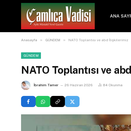
ANA SAY
»
»
Anasayfa
GÜNDEM
NATO Toplantısı ve abd İlişkilerimiz
GÜNDEM
NATO Toplantısı ve abd 
İbrahim Tamer
26 Haziran 2026
84
Okunma