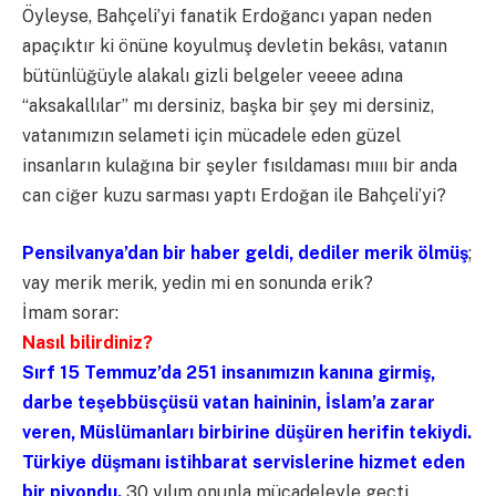
Öyleyse, Bahçeli’yi fanatik Erdoğancı yapan neden
apaçıktır ki önüne koyulmuş devletin bekâsı, vatanın
bütünlüğüyle alakalı gizli belgeler veeee adına
“aksakallılar” mı dersiniz, başka bir şey mi dersiniz,
vatanımızın selameti için mücadele eden güzel
insanların kulağına bir şeyler fısıldaması mıııı bir anda
can ciğer kuzu sarması yaptı Erdoğan ile Bahçeli’yi?
Pensilvanya’dan bir haber geldi, dediler merik ölmüş
;
vay merik merik, yedin mi en sonunda erik?
İmam sorar:
Nasıl bilirdiniz?
Sırf 15 Temmuz’da 251 insanımızın kanına girmiş,
darbe teşebbüsçüsü vatan haininin, İslam’a zarar
veren, Müslümanları birbirine düşüren herifin tekiydi.
Türkiye düşmanı istihbarat servislerine hizmet eden
bir piyondu.
30 yılım onunla mücadeleyle geçti.