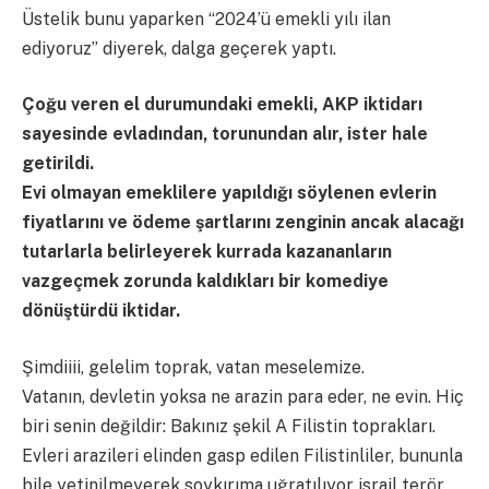
Üstelik bunu yaparken “2024’ü emekli yılı ilan
ediyoruz” diyerek, dalga geçerek yaptı.
Çoğu veren el durumundaki emekli, AKP iktidarı
sayesinde evladından, torunundan alır, ister hale
getirildi.
Evi olmayan emeklilere yapıldığı söylenen evlerin
fiyatlarını ve ödeme şartlarını zenginin ancak alacağı
tutarlarla belirleyerek kurrada kazananların
vazgeçmek zorunda kaldıkları bir komediye
dönüştürdü iktidar.
Şimdiiii, gelelim toprak, vatan meselemize.
Vatanın, devletin yoksa ne arazin para eder, ne evin. Hiç
biri senin değildir: Bakınız şekil A Filistin toprakları.
Evleri arazileri elinden gasp edilen Filistinliler, bununla
bile yetinilmeyerek soykırıma uğratılıyor israil terör