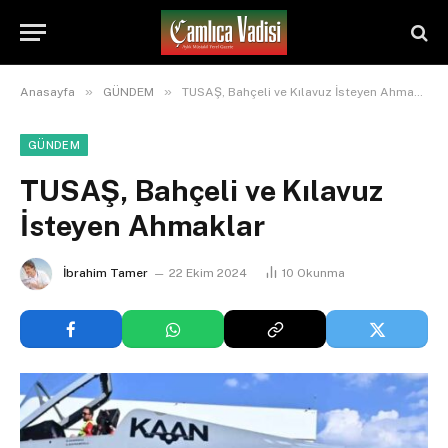
»
»
Anasayfa
GÜNDEM
TUSAŞ, Bahçeli ve Kılavuz İsteyen Ahmaklar
GÜNDEM
TUSAŞ, Bahçeli ve Kılavuz
İsteyen Ahmaklar
İbrahim Tamer
22 Ekim 2024
10
Okunma