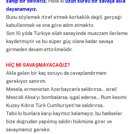
sahip bir devletiz.
Hele ki
uzun süreli bir savaşa asla
dayanamayız.
Bunu söylemek itiraf etmek korkaklık değil, gerçeği
kabullenmek ve ona göre adım atmaktır.
Son 10 yılda Türkiye silah sanayiinde muazzam ilerleme
kaydetmiştir ve bu süper güç olana kadar savaşa
girmeden devam ettirilmelidir.
HİÇ Mİ SAVAŞMAYACAĞIZ?
Akla gelen bir kaç soruyu da cevaplandırmam
gerekiyor sanırım.
Mesela, ermenistan Azerbaycan’a saldırırsa… israil
Mescidi Aksa’yı bombalarsa, işgal ederse… Rum kesimi
Kuzey Kıbrıs Türk Cumhuriyeti’ne saldırırsa..
Tabii ki bunlara karşı kayıtsız kalamayız, bu hadiseler
bize doğrudan yapılmış saldırı hükmüne girer ve
savaşmamız gerekir.