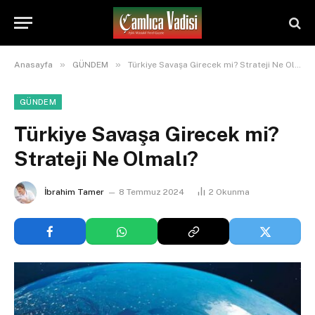
»
»
Anasayfa
GÜNDEM
Türkiye Savaşa Girecek mi? Strateji Ne Olmalı?
GÜNDEM
Türkiye Savaşa Girecek mi?
Strateji Ne Olmalı?
İbrahim Tamer
8 Temmuz 2024
2
Okunma