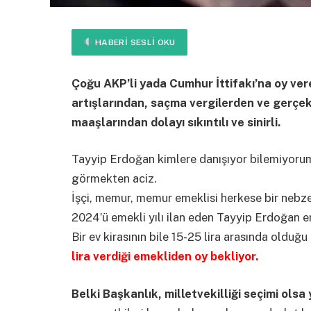
HABERI SESLI OKU
Çoğu AKP’li yada Cumhur İttifakı’na oy ve
artışlarından, saçma vergilerden ve gerçe
maaşlarından dolayı sıkıntılı ve sinirli.
Tayyip Erdoğan kimlere danışıyor bilemiyorum
görmekten aciz.
İşçi, memur, memur emeklisi herkese bir nebze
2024’ü emekli yılı ilan eden Tayyip Erdoğan em
Bir ev kirasının bile 15-25 lira arasında oldu
lira verdiği emekliden oy bekliyor.
Belki Başkanlık, milletvekilliği seçimi olsa 