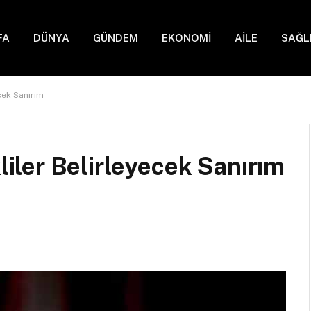
FA
DÜNYA
GÜNDEM
EKONOMİ
AİLE
SAĞL
cek Sanırım
ler Belirleyecek Sanırım