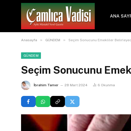
ANA SAY
»
»
Anasayfa
GÜNDEM
Seçim Sonucunu Emekliler Belirleye
GÜNDEM
Seçim Sonucunu Emekli
İbrahim Tamer
28 Mart 2024
6
Okunma