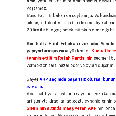
ama
, yetkileri kanunlarla sınırlanmış, devl
yaşatmaz.
Bunu Fatih Erbakan da söylemişti. Ve kendisinin
çıkmıştı. Taleplerinden biri de emekliye alt sın
20 lira ile bile geçinmek mümkün olmadığı hal
Son hafta Fatih Erbakan üzerinden Yeniden
yapıyorlarmışçasına yüklenildi.
Kanaatimce 
tahmin ettiğim Refah Partisi’nin
seçmeni bu 
vermekten sarfı nazar eder ve oyları düşer mi
Şayet
AKP seçimde başarısız olursa, bunu
istedim.
Anormal fiyat artışlarına caydırıcı ceza kesmey
artışlarıyla kiracıları aç gözlü ev sahiplerini
SINIRInın altında maaş veren AKP’
nin, onca
kanaatindeyim, Ne ekersen onu biçersin, hayırl