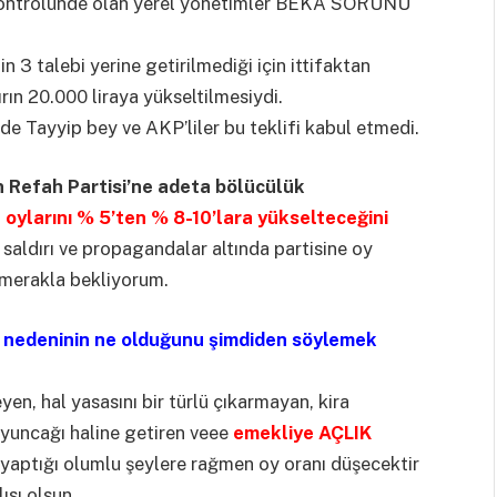
et kontrolünde olan yerel yönetimler BEKA SORUNU
 3 talebi yerine getirilmediği için ittifaktan
ırın 20.000 liraya yükseltilmesiydi.
de Tayyip bey ve AKP’liler bu teklifi kabul etmedi.
 Refah Partisi’ne adeta bölücülük
oylarını % 5’ten % 8-10’lara yükselteceğini
saldırı ve propagandalar altında partisine oy
 merakla bekliyorum.
n nedeninin ne olduğunu şimdiden söylemek
en, hal yasasını bir türlü çıkarmayan, kira
n oyuncağı haline getiren veee
emekliye AÇLIK
 yaptığı olumlu şeylere rağmen oy oranı düşecektir
ısı olsun