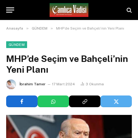
»
»
Anasayfa
GÜNDEM
MHP’de Seçim ve Bahçeli’nin Yeni Planı
GÜNDEM
MHP’de Seçim ve Bahçeli’nin
Yeni Planı
İbrahim Tamer
17 Mart 2024
3
Okunma