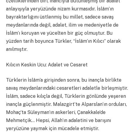
özelliklerinden biri, inancıyla bütünleşmiş bir adalet
anlayışıyla yeryüzünde nizam kurmasıdır. İslâm’ın
bayraktarlığını üstlenmiş bu millet, sadece savaş
meydanlarında değil, adalet, ilim ve medeniyetle de
İslâm’ı koruyan ve yücelten bir güç olmuştur. Bu
yüzden tarih boyunca Türkler, “İslâm’ın Kılıcı” olarak
anılmıştır.
Kılıcın Keskin Ucu: Adalet ve Cesaret
Türklerin İslâm’a girişinden sonra, bu inançla birlikte
savaş meydanlarındaki cesaretleri adaletle birleşmiştir.
İslâm, sadece kılıçla değil, Türklerin gönlünde yeşeren
inançla güçlenmiştir. Malazgirt’te Alparslan’ın orduları,
Mohaç’ta Süleyman’ın askerleri, Çanakkale’de
Mehmetçik… Hepsi, Allah’ın adaletini ve barışını
yeryüzüne yaymak için mücadele etmiştir.