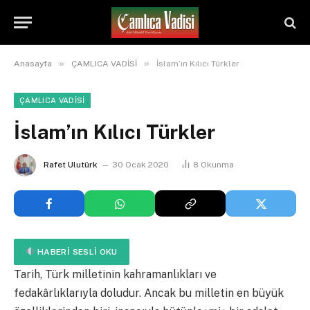
»
»
Anasayfa
ÇAMLICA VADİSİ
İslam’ın Kılıcı Türkler
ÇAMLICA VADİSİ
İslam’ın Kılıcı Türkler
Rafet Ulutürk
30 Ocak 2020
8
Okunma
HABERI SESLI OKU
Tarih, Türk milletinin kahramanlıkları ve
fedakârlıklarıyla doludur. Ancak bu milletin en büyük