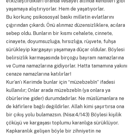
etkizleştirdikleri oranda vesayet altında kendileri gibi
yaşamaya alıştırıyorlar. Hem de yaşatıyorlar.
Bu korkunç psikososyal baskı milletin evlatlarını
çığırından çıkardı. Önü alınmaz düzensizliklere, acılara
sebep oldu. Bunların bir kısmı cehalete, cinnete,
cinayete, doyumsuzluğa, hırsızlığa, rüşvete, fuhşa
sürükleyip kargaşayı yaşamaya dûçar oldular. Böylesi
belirsizlik karmaşasında birçoğu bayram namazlarına
ve Cuma namazlarına gidiyorlar. Hatta tamamına yakını
cenaze namazlarına katılırlar!
Kur’an’ı Kerimde bunlar için “müzebzebîn” ifadesi
kullanılır; Onlar arada müzebzebîn (ya onlara ya
öbürlerine gider) durumdadırlar. Ne müslümanlara ne
de kâfirlere bağlı değildirler. Allah kimi şaşırtırsa ona
bir çıkış yolu bulamazsın. (Nisa:4/143) Böylesi kişilik
çöküşü ve kargaşası toplumu karanlığa sürüklüyor.
Kapkaranlık gelişen böyle bir zihniyetin ne