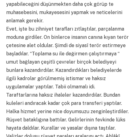
yapabileceğini düşünmekten daha çok görüp te
muhasebesini, mukayesesini yapmak ve neticelerini
anlamak gerekir.
Evet, işte bu zihniyet tarafları zıtlaştılar, parçalanma
moduna girdiler. On binlerce insanın canına kıyan terör
çetesine alet oldular. Şimdi de siyasî terör estirmeye
başladılar. “Toplama su ile değirmen çalıştırmaya “
umut bağlayan çeşitli çevreler birçok belediyeyi
bunlara kazandırdılar. Kazandırdıkları belediyelerde
ilgili kadrolar görülmemiş istismar ve haksız
uygulamalar yaptılar. Tabii olmamalı idi.
Taraftarlarına haksız ihaleler kazandırdılar. Bundan
kuleleri andıracak kadar çok para transferi yaptılar.
Halka hizmet yerine nice doyumsuzu zenginleştirdiler.
Rüşvet bataklığına battılar. Gelirlerinin fevkinde lüks
hayata daldılar. Kurallar ve yasalar dışına taştılar.
Valizler dolusu rüşvet paraları aralarını açtı. Ahlâkî