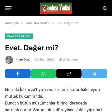
»
»
Anasayfa
ÇAMLICA VADİSİ
Evet, Değer mi?
ÇAMLICA VADİSİ
Evet, Değer mi?
İlhan Oral
20 Ekim 2022
2
Okunma
Nerede İslâm zâʼfiyeti varsa, orada küfür hâkimiyeti
mutlak hükümrandır.
Bundan bütün müslümanlar birinci derecede
sorumludurlar. Sorumluluk düzeyinde kalmayıp emri