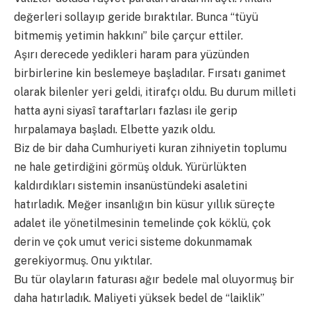
değerleri sollayıp geride bıraktılar. Bunca “tüyü
bitmemiş yetimin hakkını” bile çarçur ettiler.
Aşırı derecede yedikleri haram para yüzünden
birbirlerine kin beslemeye başladılar. Fırsatı ganimet
olarak bilenler yeri geldi, itirafçı oldu. Bu durum milleti
hatta ayni siyasî taraftarları fazlası ile gerip
hırpalamaya başladı. Elbette yazık oldu.
Biz de bir daha Cumhuriyeti kuran zihniyetin toplumu
ne hale getirdiğini görmüş olduk. Yürürlükten
kaldırdıkları sistemin insanüstündeki asaletini
hatırladık. Meğer insanlığın bin küsur yıllık süreçte
adalet ile yönetilmesinin temelinde çok köklü, çok
derin ve çok umut verici sisteme dokunmamak
gerekiyormuş. Onu yıktılar.
Bu tür olayların faturası ağır bedele mal oluyormuş bir
daha hatırladık. Maliyeti yüksek bedel de “laiklik”