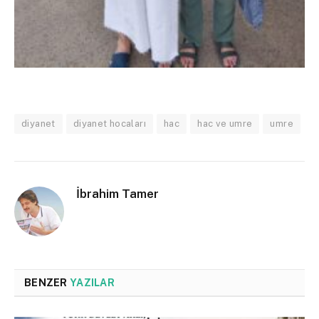
diyanet
diyanet hocaları
hac
hac ve umre
umre
İbrahim Tamer
BENZER
YAZILAR