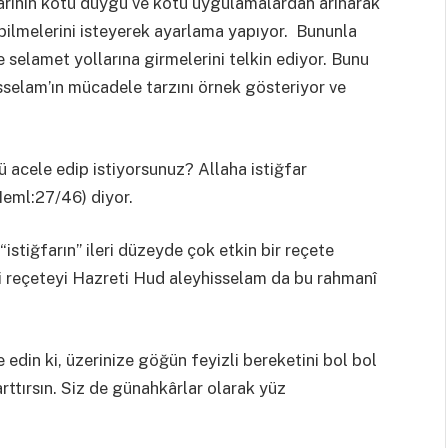
llarının kötü duygu ve kötü uygulamalardan arınarak
bilmelerini isteyerek ayarlama yapıyor. Bununla
selamet yollarına girmelerini telkin ediyor. Bunu
hisselam’ın mücadele tarzını örnek gösteriyor ve
 acele edip istiyorsunuz? Allaha istiğfar
(Neml:27/46) diyor.
istiğfarın” ileri düzeyde çok etkin bir reçete
li reçeteyi Hazreti Hud aleyhisselam da bu rahmanî
 edin ki, üzerinize göğün feyizli bereketini bol bol
rttırsın. Siz de günahkârlar olarak yüz