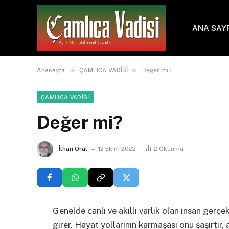
ANA SAY
»
»
Anasayfa
ÇAMLICA VADİSİ
Değer mi?
ÇAMLICA VADİSİ
Değer mi?
İlhan Oral
12 Ekim 2022
2
Okunma
Genelde canlı ve akıllı varlık olan insan ger
girer. Hayat yollarının karmaşası onu şaşırtır, a