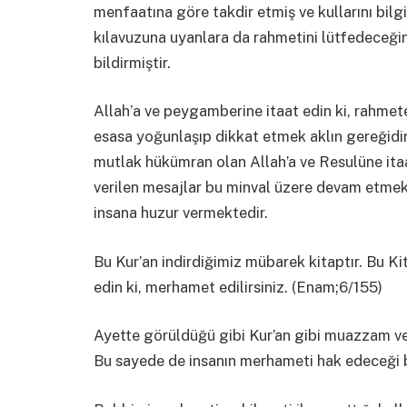
menfaatına göre takdir etmiş ve kullarını bilgil
kılavuzuna uyanlara da rahmetini lütfedeceğini
bildirmiştir.
Allahʼa ve peygamberine itaat edin ki, rahmete 
esasa yoğunlaşıp dikkat etmek aklın gereğidir
mutlak hükümran olan Allah’a ve Resulüne itaa
verilen mesajlar bu minval üzere devam etme
insana huzur vermektedir.
Bu Kurʼan indirdiğimiz mübarek kitaptır. Bu Kit
edin ki, merhamet edilirsiniz. (Enam;6/155)
Ayette görüldüğü gibi Kur’an gibi muazzam v
Bu sayede de insanın merhameti hak edeceği bi