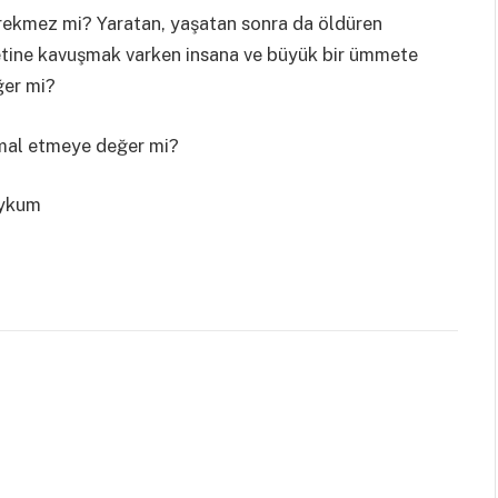
rekmez mi? Yaratan, yaşatan sonra da öldüren
hmetine kavuşmak varken insana ve büyük bir ümmete
ğer mi?
hmal etmeye değer mi?
eykum