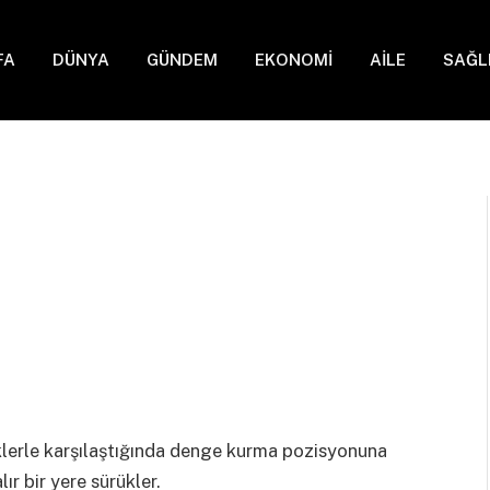
FA
DÜNYA
GÜNDEM
EKONOMİ
AİLE
SAĞL
çeklerle karşılaştığında denge kurma pozisyonuna
lır bir yere sürükler.