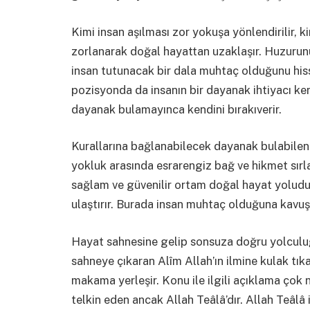
Kimi insan aşılması zor yokuşa yönlendirilir, kimi
zorlanarak doğal hayattan uzaklaşır. Huzurun
insan tutunacak bir dala muhtaç olduğunu hisse
pozisyonda da insanın bir dayanak ihtiyacı kend
dayanak bulamayınca kendini bırakıverir.
Kurallarına bağlanabilecek dayanak bulabilen 
yokluk arasında esrarengiz bağ ve hikmet sırl
sağlam ve güvenilir ortam doğal hayat yoludur.
ulaştırır. Burada insan muhtaç olduğuna kavuş
Hayat sahnesine gelip sonsuza doğru yolculuğa 
sahneye çıkaran Alîm Allah’ın ilmine kulak t
makama yerleşir. Konu ile ilgili açıklama çok ne
telkin eden ancak Allah Teâlâ’dır. Allah Teâlâ il