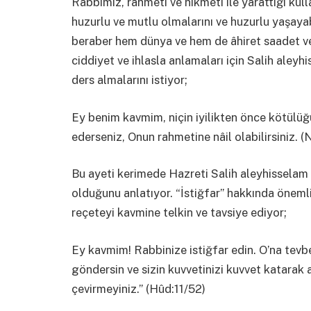
Rabbimiz, rahmeti ve hikmeti ile yarattığı ku
huzurlu ve mutlu olmalarını ve huzurlu yaşaya
beraber hem dünya ve hem de âhiret saadet ve 
ciddiyet ve ihlasla anlamaları için Salih aley
ders almalarını istiyor;
Ey benim kavmim, niçin iyilikten önce kötülüğü
ederseniz, Onun rahmetine nâil olabilirsiniz. 
Bu ayeti kerimede Hazreti Salih aleyhisselam “
olduğunu anlatıyor. “İstiğfar” hakkında önem
reçeteyi kavmine telkin ve tavsiye ediyor;
Ey kavmim! Rabbinize istiğfar edin. O’na tevbe
göndersin ve sizin kuvvetinizi kuvvet katarak a
çevirmeyiniz.” (Hûd:11/52)