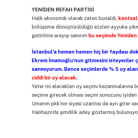
YENİDEN REFAH PARTİSİ
Halk ekonomik olarak zaten bunaldı,
kentsel
bölüşüme dönüştürüldüğü sözleri ayyuka çıkmı
getirilme arayışı sanırım
bu seçimde Yeniden 
İstanbul’a hemen hemen hiç bir faydası dok
Ekrem İmamoğlu’nun gitmesini isteyenler ç
sanmıyorum. Bence seçimlerde % 5 oy alan
ciddi bir oy alacak
.
Yeter mi alacakları oy seçimi kazanmalarına b
seçime girecek olması seçim sonucunu iyiden 
Umarım pkk’nın siyasi uzantısı da ayrı girer s
Halihazırda şimdilik aday göstermiş bulunuyor