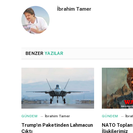
İbrahim Tamer
BENZER
YAZILAR
GÜNDEM
İbrahim Tamer
GÜNDEM
İbr
Trump’ın Paketinden Lahmacun
NATO Toplant
Çıktı
İlişkilerimiz