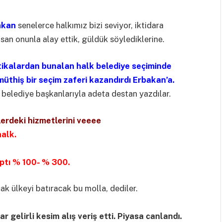
akan
senelerce halkımız bizi seviyor, iktidara
an onunla alay ettik, güldük söylediklerine.
litikalardan bunalan halk belediye seçiminde
üthiş bir seçim zaferi kazandırdı Erbakan’a.
ı belediye başkanlarıyla adeta destan yazdılar.
lerdeki hizmetlerini veeee
halk.
ptı % 100- % 300.
k ülkeyi batıracak bu molla, dediler.
 gelirli kesim alış veriş etti. Piyasa canlandı.