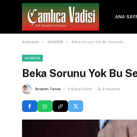
ANA SAY
»
»
Anasayfa
GÜNDEM
Beka Sorunu Yok Bu Seçimde
GÜNDEM
Beka Sorunu Yok Bu S
İbrahim Tamer
11 Şubat 2024
2
Okunma