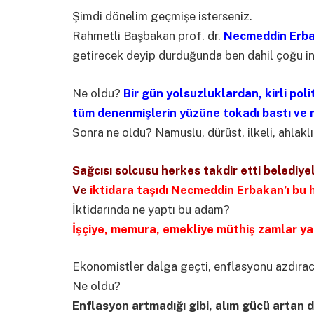
Şimdi dönelim geçmişe isterseniz.
Rahmetli Başbakan prof. dr.
Necmeddin Erb
getirecek deyip durduğunda ben dahil çoğu ins
Ne oldu?
Bir gün yolsuzluklardan, kirli po
tüm denenmişlerin yüzüne tokadı bastı ve m
Sonra ne oldu? Namuslu, dürüst, ilkeli, ahlakl
Sağcısı solcusu herkes takdir etti belediye
Ve
iktidara taşıdı Necmeddin Erbakan’ı bu 
İktidarında ne yaptı bu adam?
İşçiye, memura, emekliye müthiş zamlar ya
Ekonomistler dalga geçti, enflasyonu azdıraca
Ne oldu?
Enflasyon artmadığı gibi, alım gücü artan dar