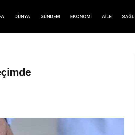
FA
DÜNYA
GÜNDEM
EKONOMİ
AİLE
SAĞL
eçimde