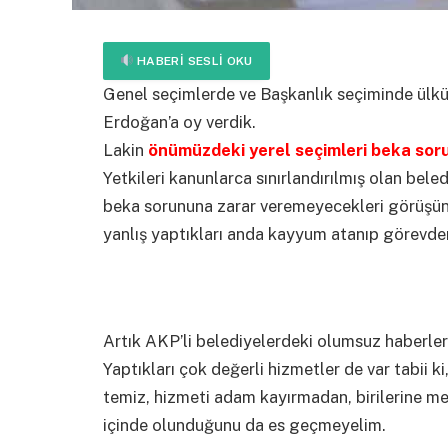
HABERI SESLI OKU
Genel seçimlerde ve Başkanlık seçiminde ülküc
Erdoğan’a oy verdik.
Lakin
önümüzdeki yerel seçimleri beka so
Yetkileri kanunlarca sınırlandırılmış olan bele
beka sorununa zarar veremeyecekleri görüşünde
yanlış yaptıkları anda kayyum atanıp görevden e
Artık AKP’li belediyelerdeki olumsuz haberler
Yaptıkları çok değerli hizmetler de var tabii k
temiz, hizmeti adam kayırmadan, birilerine m
içinde olunduğunu da es geçmeyelim.