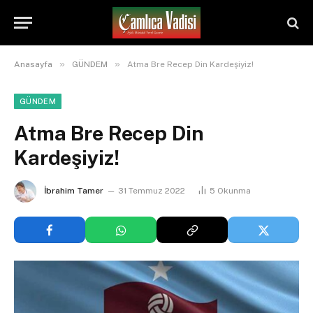
»
»
Anasayfa
GÜNDEM
Atma Bre Recep Din Kardeşiyiz!
GÜNDEM
Atma Bre Recep Din
Kardeşiyiz!
İbrahim Tamer
31 Temmuz 2022
5
Okunma