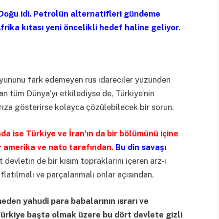
oğu idi. Petrolün alternatifleri gündeme
rika kıtası yeni öncelikli hedef haline geliyor.
 oyununu fark edemeyen rus idareciler yüzünden
n tüm Dünya’yı etkilediyse de, Türkiye’nin
 rıza gösterirse kolayca çözülebilecek bir sorun.
nda ise Türkiye ve İran’ın da bir bölümünü içine
r amerika ve nato tarafından.
Bu din savaşı
 devletin de bir kısım topraklarını içeren arz-ı
latılmalı ve parçalanmalı onlar açısından.
meden yahudi para babalarının ısrarı ve
Türkiye başta olmak üzere bu dört devlete gizli