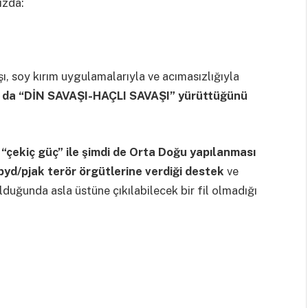
ızda:
şı, soy kırım uygulamalarıyla ve acımasızlığıyla
la da “DİN SAVAŞI-HAÇLI SAVAŞI” yürüttüğünü
“çekiç güç” ile şimdi de Orta Doğu yapılanması
pyd/pjak terör örgütlerine verdiği destek
ve
uğunda asla üstüne çıkılabilecek bir fil olmadığı