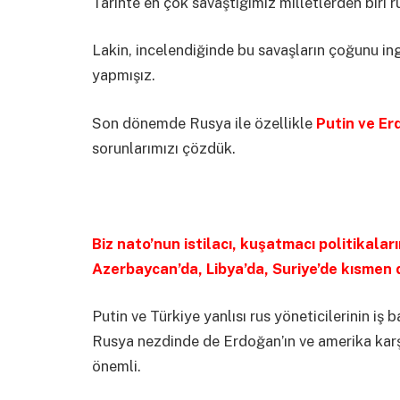
Tarihte en çok savaştığımız milletlerden biri r
Lakin, incelendiğinde bu savaşların çoğunu ingi
yapmışız.
Son dönemde Rusya ile özellikle
Putin ve Er
sorunlarımızı çözdük.
Biz nato’nun istilacı, kuşatmacı politikalar
Azerbaycan’da, Libya’da, Suriye’de kısmen
Putin ve Türkiye yanlısı rus yöneticilerinin i
Rusya nezdinde de Erdoğan’ın ve amerika karşı
önemli.