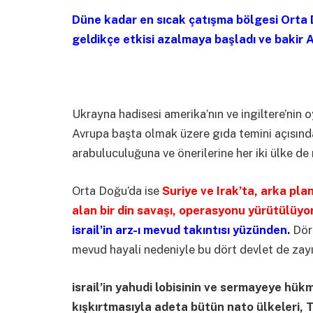
Düne kadar en sıcak çatışma bölgesi Orta D
geldikçe etkisi azalmaya başladı ve bakir Af
Ukrayna hadisesi amerika’nın ve ingiltere’nin
Avrupa başta olmak üzere gıda temini açısında
arabuluculuğuna ve önerilerine her iki ülke de
Orta Doğu’da ise
Suriye ve Irak’ta, arka pla
alan bir din savaşı, operasyonu yürütülüyo
israil’in arz-ı mevud takıntısı yüzünden.
Dört
mevud hayali nedeniyle bu dört devlet de zayıf
israil’in yahudi lobisinin ve sermayeye hük
kışkırtmasıyla adeta bütün nato ülkeleri, 