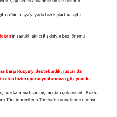
uslar. Çok üzücü anılarımız da var ruslarla.
ltere’nin rusya’yı yada bizi kışkırtmasıyla
doğan
’ın sağlıklı akılcı ilişkisiyle bazı önemli
ına karşı Rusya’yı destekledik; ruslar da
 de olsa bizim operasyonlarımıza göz yumdu.
ş başında kalması bizim açımızdan çok önemli. Keza,
tı Türk idarecilerin Türkiye’de yönetimde olması