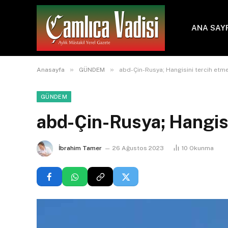
ANA SAY
»
»
Anasayfa
GÜNDEM
abd-Çin-Rusya; Hangisini tercih etme
GÜNDEM
abd-Çin-Rusya; Hangisi
İbrahim Tamer
26 Ağustos 2023
10
Okunma