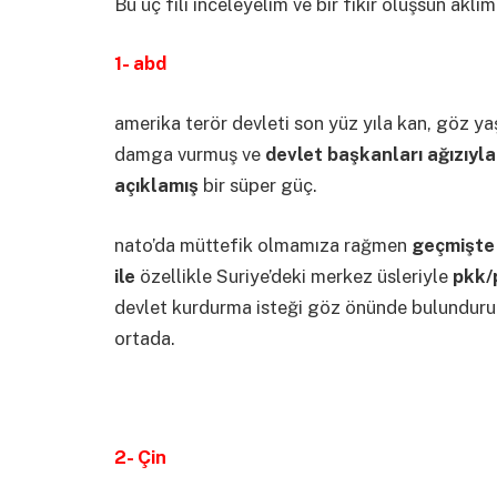
Bu üç fili inceleyelim ve bir fikir oluşsun aklım
1- abd
amerika terör devleti son yüz yıla kan, göz ya
damga vurmuş ve
devlet başkanları ağızıy
açıklamış
bir süper güç.
nato’da müttefik olmamıza rağmen
geçmişte 
ile
özellikle Suriye’deki merkez üsleriyle
pkk/
devlet kurdurma isteği göz önünde bulunduruld
ortada.
2- Çin