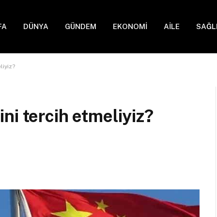
FA
DÜNYA
GÜNDEM
EKONOMİ
AİLE
SAĞL
liyiz?
ni tercih etmeliyiz?