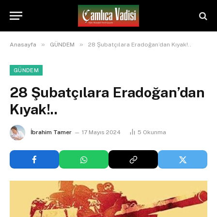
»
»
Anasayfa
GÜNDEM
28 Şubatçılara Eradoğan’dan Kıyak!..
GÜNDEM
28 Şubatçılara Eradoğan’dan
Kıyak!..
İbrahim Tamer
17 Mayıs 2024
5
Okunma