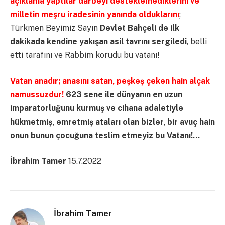
açıklama yaptılar darbeyi desteklemediklerini ve
milletin meşru iradesinin yanında olduklarını
;
Türkmen Beyimiz Sayın
Devlet Bahçeli de ilk
dakikada kendine yakışan asil tavrını sergiledi
, belli
etti tarafını ve Rabbim korudu bu vatanı!
Vatan anadır; anasını satan, peşkeş çeken hain alçak
namussuzdur!
623 sene ile dünyanın en uzun
imparatorluğunu kurmuş ve cihana adaletiyle
hükmetmiş, emretmiş ataları olan bizler, bir avuç hain
onun bunun çocuğuna teslim etmeyiz bu Vatanı!…
İbrahim Tamer
15.7.2022
İbrahim Tamer