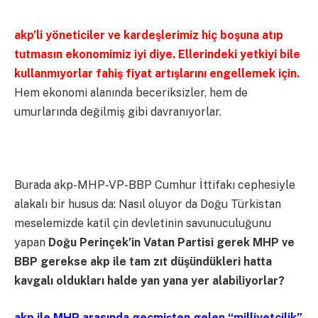
akp’li yöneticiler ve kardeşlerimiz hiç boşuna atıp
tutmasın ekonomimiz iyi diye. Ellerindeki yetkiyi bile
kullanmıyorlar fahiş fiyat artışlarını engellemek için.
Hem ekonomi alanında beceriksizler, hem de
umurlarında değilmiş gibi davranıyorlar.
Burada akp-MHP-VP-BBP Cumhur İttifakı cephesiyle
alakalı bir husus da: Nasıl oluyor da Doğu Türkistan
meselemizde katil çin devletinin savunuculuğunu
yapan
Doğu Perinçek’in Vatan Partisi gerek MHP ve
BBP gerekse akp ile tam zıt düşündükleri hatta
kavgalı oldukları halde yan yana yer alabiliyorlar?
akp ile MHP arasında geçmişten gelen “milliyetçilik”