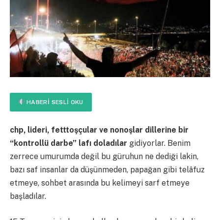
HABERI SESLI OKU
chp, lideri, fetttoşçular ve nonoşlar dillerine bir
“kontrollü darbe” lafı doladılar
gidiyorlar. Benim
zerrece umurumda değil bu güruhun ne dediği lakin,
bazı saf insanlar da düşünmeden, papağan gibi telâfuz
etmeye, sohbet arasında bu kelimeyi sarf etmeye
başladılar.