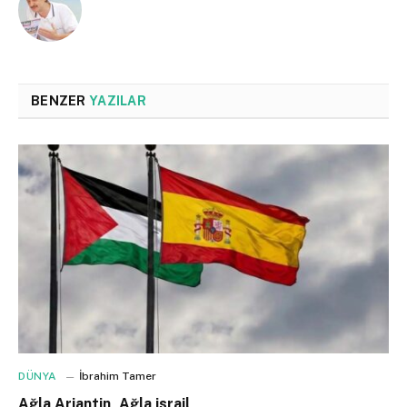
BENZER
YAZILAR
DÜNYA
İbrahim Tamer
Ağla Arjantin, Ağla israil