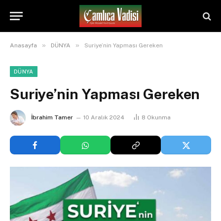
»
»
Anasayfa
DÜNYA
Suriye’nin Yapması Gereken
DÜNYA
Suriye’nin Yapması Gereken
İbrahim Tamer
10 Aralık 2024
8
Okunma