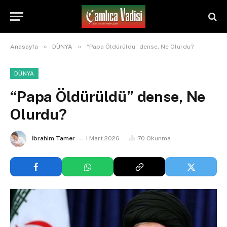
»
»
Anasayfa
DÜNYA
“Papa Öldürüldü” dense, Ne Olurdu?
DÜNYA
“Papa Öldürüldü” dense, Ne
Olurdu?
İbrahim Tamer
1 Mart 2026
70
Okunma