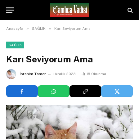
»
»
Anasayfa
SAĞLIK
Karı Seviyorum Ama
SAĞLIK
Karı Seviyorum Ama
İbrahim Tamer
1 Aralık 2023
15
Okunma