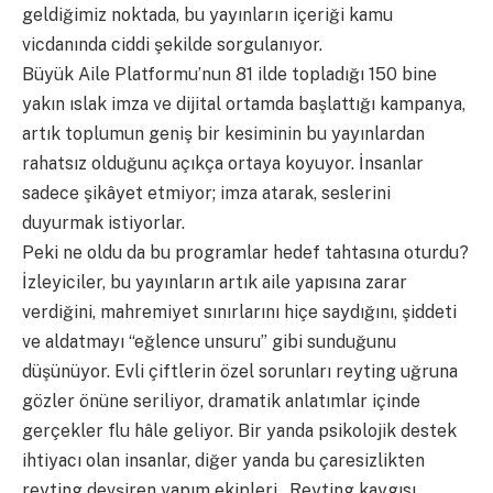
geldiğimiz noktada, bu yayınların içeriği kamu
vicdanında ciddi şekilde sorgulanıyor.
Büyük Aile Platformu’nun 81 ilde topladığı 150 bine
yakın ıslak imza ve dijital ortamda başlattığı kampanya,
artık toplumun geniş bir kesiminin bu yayınlardan
rahatsız olduğunu açıkça ortaya koyuyor. İnsanlar
sadece şikâyet etmiyor; imza atarak, seslerini
duyurmak istiyorlar.
Peki ne oldu da bu programlar hedef tahtasına oturdu?
İzleyiciler, bu yayınların artık aile yapısına zarar
verdiğini, mahremiyet sınırlarını hiçe saydığını, şiddeti
ve aldatmayı “eğlence unsuru” gibi sunduğunu
düşünüyor. Evli çiftlerin özel sorunları reyting uğruna
gözler önüne seriliyor, dramatik anlatımlar içinde
gerçekler flu hâle geliyor. Bir yanda psikolojik destek
ihtiyacı olan insanlar, diğer yanda bu çaresizlikten
reyting devşiren yapım ekipleri…Reyting kaygısı,