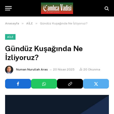
»
»
Anasayfa
AİLE
Gündüz Kuşağında Ne İzliyoruz?
AİLE
Gündüz Kuşağında Ne
İzliyoruz?
Numan Nurullah Aras
20 Nisan 2025
20
Okunma