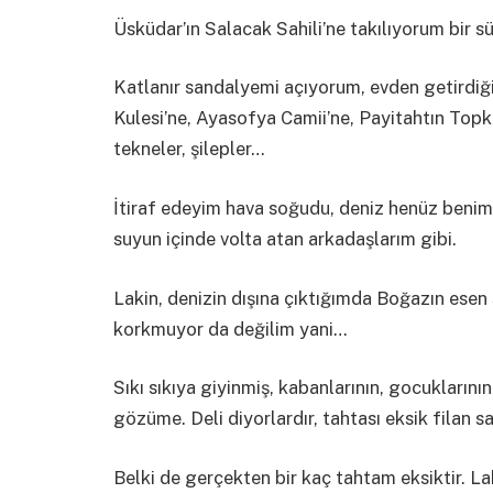
Üsküdar’ın Salacak Sahili’ne takılıyorum bir sü
Katlanır sandalyemi açıyorum, evden getird
Kulesi’ne, Ayasofya Camii’ne, Payitahtın Top
tekneler, şilepler…
İtiraf edeyim hava soğudu, deniz henüz benim 
suyun içinde volta atan arkadaşlarım gibi.
Lakin, denizin dışına çıktığımda Boğazın esen
korkmuyor da değilim yani…
Sıkı sıkıya giyinmiş, kabanlarının, gocuklarını
gözüme. Deli diyorlardır, tahtası eksik filan san
Belki de gerçekten bir kaç tahtam eksiktir. La