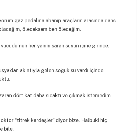
yorum gaz pedalına abanıp araçların arasında dans
 olacağım, öleceksem ben öleceğim.
m vücudumun her yanını saran suyun içine girince.
sya’dan akıntıyla gelen soğuk su vardı içinde
uktu.
azaran dört kat daha sıcaktı ve çıkmak istemedim
tor “titrek kardeşler” diyor bize. Halbuki hiç
 bile.