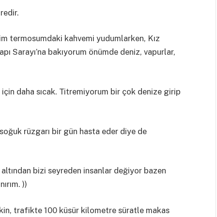
redir.
iğim termosumdaki kahvemi yudumlarken, Kız
kapı Sarayı’na bakıyorum önümde deniz, vapurlar,
için daha sıcak. Titremiyorum bir çok denize girip
 soğuk rüzgarı bir gün hasta eder diye de
n altından bizi seyreden insanlar değiyor bazen
ırım. ))
kin, trafikte 100 küsür kilometre süratle makas