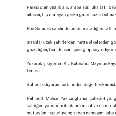
Parası olan yazlık alır, araba alır, lüks tatil 
ailesini; hiç olmayan parka gider huzur bulmak
Ben Salacak sahilinde buldum aradığım tatlı h
İnsanlar uzak şehirlerden, hatta ülkelerden gö
güzelliğini; ben denizin içine girip seyrediyoru
Yüzerek çıkıyorum Kız Kulesi’ne, Maymun kaya
fenere..
Sohbet ediyorum birbirinden değerli arkadaşla
Rahmetli Muhsin Yazıcıoğlu’nun şehadetiyle 
kaldığım yatıştırıcı ilaçlarım misol ve risper
mutluyum, huzurluyum; sabah namazımı kılıp