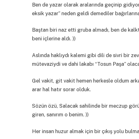
Ben de yazar olarak aralarında geçinip gidiyo
eksik yazar” neden geldi demediler bağırlarına
Baştan biri naz etti gruba almadı, ben de kal
beni içlerine aldı. ))
Aslında haklıydı kalemi gibi dili de sivri bir z
mütevaziydi ve dahi lakabı “Tosun Paşa” olacak
Gel vakit, git vakit hemen herkesle oldum ark
arar hal hatır sorar olduk.
Sözün özü, Salacak sahilinde bir meczup görü
giren, sanırım o benim. ))
Her insan huzur almak için bir çıkış yolu bulma