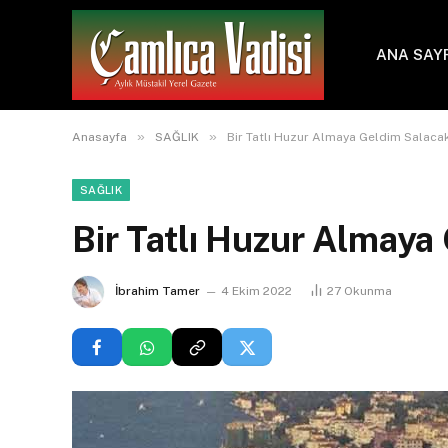
ANA SAY
»
»
Anasayfa
SAĞLIK
Bir Tatlı Huzur Almaya Geldim Salaca
SAĞLIK
Bir Tatlı Huzur Almaya
İbrahim Tamer
4 Ekim 2022
27
Okunma