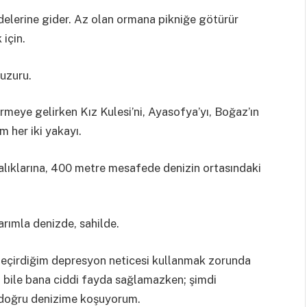
beldelerine gider. Az olan ormana pikniğe götürür
 için.
uzuru.
rmeye gelirken Kız Kulesi’ni, Ayasofya’yı, Boğaz’ın
m her iki yakayı.
lıklarına, 400 metre mesafede denizin ortasındaki
rımla denizde, sahilde.
geçirdiğim depresyon neticesi kullanmak zorunda
dal bile bana ciddi fayda sağlamazken; şimdi
 doğru denizime koşuyorum.