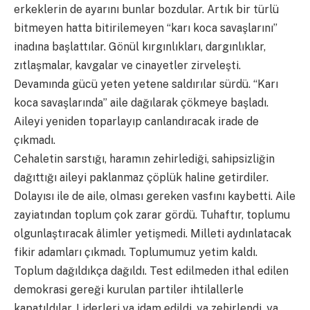
erkeklerin de ayarını bunlar bozdular. Artık bir türlü
bitmeyen hatta bitirilemeyen “karı koca savaşlarını”
inadına başlattılar. Gönül kırgınlıkları, dargınlıklar,
zıtlaşmalar, kavgalar ve cinayetler zirveleşti.
Devamında gücü yeten yetene saldırılar sürdü. “Karı
koca savaşlarında” aile dağılarak çökmeye başladı.
Aileyi yeniden toparlayıp canlandıracak irade de
çıkmadı.
Cehaletin sarstığı, haramın zehirlediği, sahipsizliğin
dağıttığı aileyi paklanmaz çöplük haline getirdiler.
Dolayısı ile de aile, olması gereken vasfını kaybetti. Aile
zayiatından toplum çok zarar gördü. Tuhaftır, toplumu
olgunlaştıracak âlimler yetişmedi. Milleti aydınlatacak
fikir adamları çıkmadı. Toplumumuz yetim kaldı.
Toplum dağıldıkça dağıldı. Test edilmeden ithal edilen
demokrasi gereği kurulan partiler ihtilallerle
kapatıldılar. Liderleri ya idam edildi, ya zehirlendi, ya