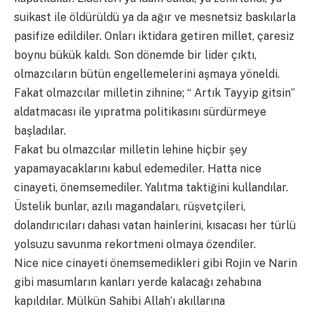
suikast ile öldürüldü ya da ağır ve mesnetsiz baskılarla
pasifize edildiler. Onları iktidara getiren millet, çaresiz
boynu bükük kaldı. Son dönemde bir lider çıktı,
olmazcıların bütün engellemelerini aşmaya yöneldi.
Fakat olmazcılar milletin zihnine; “ Artık Tayyip gitsin”
aldatmacası ile yıpratma politikasını sürdürmeye
başladılar.
Fakat bu olmazcılar milletin lehine hiçbir şey
yapamayacaklarını kabul edemediler. Hatta nice
cinayeti, önemsemediler. Yalıtma taktiğini kullandılar.
Üstelik bunlar, azılı magandaları, rüşvetçileri,
dolandırıcıları dahası vatan hainlerini, kısacası her türlü
yolsuzu savunma rekortmeni olmaya özendiler.
Nice nice cinayeti önemsemedikleri gibi Rojin ve Narin
gibi masumların kanları yerde kalacağı zehabına
kapıldılar. Mülkün Sahibi Allah’ı akıllarına