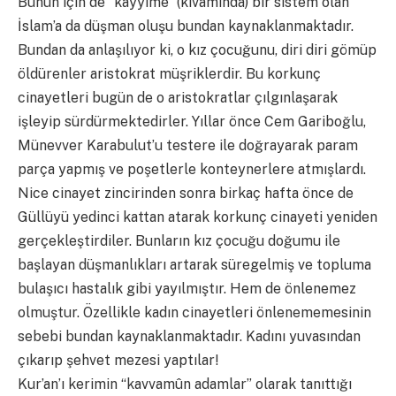
Bunun için de “kayyime” (kıvamında) bir sistem olan
İslam’a da düşman oluşu bundan kaynaklanmaktadır.
Bundan da anlaşılıyor ki, o kız çocuğunu, diri diri gömüp
öldürenler aristokrat müşriklerdir. Bu korkunç
cinayetleri bugün de o aristokratlar çılgınlaşarak
işleyip sürdürmektedirler. Yıllar önce Cem Gariboğlu,
Münevver Karabulut’u testere ile doğrayarak param
parça yapmış ve poşetlerle konteynerlere atmışlardı.
Nice cinayet zincirinden sonra birkaç hafta önce de
Güllüyü yedinci kattan atarak korkunç cinayeti yeniden
gerçekleştirdiler. Bunların kız çocuğu doğumu ile
başlayan düşmanlıkları artarak süregelmiş ve topluma
bulaşıcı hastalık gibi yayılmıştır. Hem de önlenemez
olmuştur. Özellikle kadın cinayetleri önlenememesinin
sebebi bundan kaynaklanmaktadır. Kadını yuvasından
çıkarıp şehvet mezesi yaptılar!
Kur’an’ı kerimin “kavvamûn adamlar” olarak tanıttığı