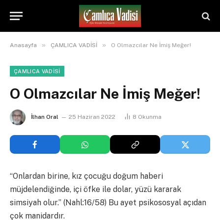
»
»
Anasayfa
ÇAMLICA VADİSİ
O Olmazcılar Ne İmiş Meğer!
ÇAMLICA VADİSİ
O Olmazcılar Ne İmiş Meğer!
İlhan Oral
25 Haziran 2022
8
Okunma
“Onlardan birine, kız çocuğu doğum haberi
müjdelendiğinde, içi öfke ile dolar, yüzü kararak
simsiyah olur.” (Nahl:16/58) Bu ayet psikososyal açıdan
çok manidardır.