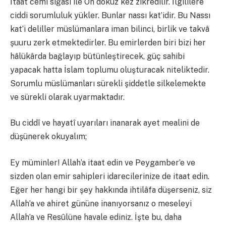
İtaat cemi sığası ile On dokuz kez zikredilir. İlgililere
ciddi sorumluluk yükler. Bunlar nassı kat’idir. Bu Nassı
kat’i deliller müslümanlara iman bilinci, birlik ve takvâ
şuuru zerk etmektedirler. Bu emirlerden biri bizi her
hâlükârda bağlayıp bütünleştirecek, güç sahibi
yapacak hatta İslam toplumu oluşturacak niteliktedir.
Sorumlu müslümanları sürekli şiddetle silkelemekte
ve sürekli olarak uyarmaktadır.
Bu ciddî ve hayatî uyarıları inanarak ayet mealini de
düşünerek okuyalım;
Ey müminler! Allah’a itaat edin ve Peygamber’e ve
sizden olan emir sahipleri idarecilerinize de itaat edin.
Eğer her hangi bir şey hakkında ihtilâfa düşerseniz, siz
Allah’a ve ahiret gününe inanıyorsanız o meseleyi
Allah’a ve Resûlüne havale ediniz. İşte bu, daha