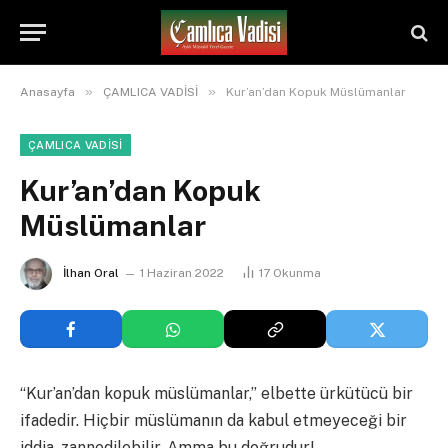
»
»
Anasayfa
ÇAMLICA VADİSİ
Kur’an’dan Kopuk Müslümanlar
ÇAMLICA VADİSİ
Kur’an’dan Kopuk
Müslümanlar
İlhan Oral
1 Haziran 2022
17
Okunma
“Kur’an’dan kopuk müslümanlar,” elbette ürkütücü bir
ifadedir. Hiçbir müslümanın da kabul etmeyeceği bir
iddia, zannedilebilir. Amma bu doğrudur!