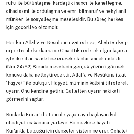
ruhu ile bütünleşme, kardeşlik inancı ile kenetleşme,
cihad azmi ile ordulaşma ve emri bilmaruf ve nehyi anil
münker ile sosyalleşme meselesidir. Bu süreç herkes
için geçerli ve elzemdir.
Her kim Allah’a ve Resûlüne itaat ederse, Allah’tan kalp
ürpertisi ile korkarsa ve O’na ittika ederek olgunlaşırsa
işte iki cihan saadetine erecek olanlar, ancak onlardır.
(Nur:24/52) Burada meselenin gerçek yüzünü görmek
konuyu daha netleştirecektir. Allah’a ve Resûlüne itaat
“haşyet” ile buluşur. Haşyet, müminin kalbini titreterek
uyarır. Onu kendine getirir. Gafletten uyarır hakikati
görmesini sağlar.
Bunlarla Kur’an’ı bütünü ile yaşamaya başlayan kul
ubudiyet makamına yerleşir. Bu mevkide hayatı,
Kur’an’da bulduğu için dengeler sistemine erer. Cehalet