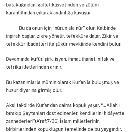
bataklığından, gaflet kasvetinden ve zûlüm
karanlığından çıkarak aydınlığa kavuşur.
Bu da onun için “nûrun ala nûr” olur. Kalbinde
inşirah başlar, zikre yönelir, tefekküre dalar. Zikir ve
tefekkür ibadetleri ile şükür mevkiinde kendini bulur.
Devamında küfür, şirk, isyan, ihmal, ihanet, nifak ve
tefrika illetlerinden arınır.
Bu kazanımlarla mümin olarak Kur’an’la buluşmuş ve
huzur diyarına girmiş olur.
Aksi takdirde Kur’an’dan daima kopuk yaşar. “…Allah’ı
bırakıp Şeytanları dost edinenler, kendilerini hidâyette
zannederler!”(A’raf:7/30) İslam milletlerinin
birbirlerinden kopukluğun temelinde de bu yaygındır.