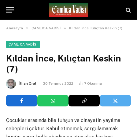
»
»
Anasayfa
ÇAMLICA VADİSİ
Kıldan İnce, Kılıçtan Keskin (7)
ÇAMLICA VADİSİ
Kıldan İnce, Kılıçtan Keskin
(7)
İlhan Oral
30 Temmuz 2022
7
Okunma
Çocuklar arasında bile fuhşun ve cinayetin yayılma
sebepleri çoktur. Kabul etmemek, sorgulamamak
bugün, yarın, belki ebediyyen ateş olup herkesi