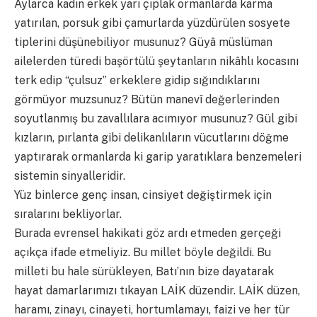
Aylarca kadın erkek yarı çıplak ormanlarda karma
yatırılan, porsuk gibi çamurlarda yüzdürülen sosyete
tiplerini düşünebiliyor musunuz? Güyâ müslüman
ailelerden türedi başörtülü şeytanların nikâhlı kocasını
terk edip “çulsuz” erkeklere gidip sığındıklarını
görmüyor muzsunuz? Bütün manevî değerlerinden
soyutlanmış bu zavallılara acımıyor musunuz? Gül gibi
kızların, pırlanta gibi delikanlıların vücutlarını döğme
yaptırarak ormanlarda ki garip yaratıklara benzemeleri
sistemin sinyalleridir.
Yüz binlerce genç insan, cinsiyet değiştirmek için
sıralarını bekliyorlar.
Burada evrensel hakikati göz ardı etmeden gerçeği
açıkça ifade etmeliyiz. Bu millet böyle değildi. Bu
milleti bu hale sürükleyen, Batı’nın bize dayatarak
hayat damarlarımızı tıkayan LAİK düzendir. LAİK düzen,
haramı, zinayı, cinayeti, hortumlamayı, faizi ve her tür