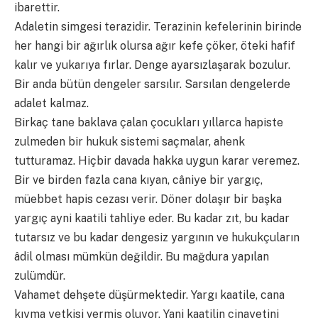
ibarettir.
Adaletin simgesi terazidir. Terazinin kefelerinin birinde
her hangi bir ağırlık olursa ağır kefe çöker, öteki hafif
kalır ve yukarıya fırlar. Denge ayarsızlaşarak bozulur.
Bir anda bütün dengeler sarsılır. Sarsılan dengelerde
adalet kalmaz.
Birkaç tane baklava çalan çocukları yıllarca hapiste
zulmeden bir hukuk sistemi saçmalar, ahenk
tutturamaz. Hiçbir davada hakka uygun karar veremez.
Bir ve birden fazla cana kıyan, câniye bir yargıç,
müebbet hapis cezası verir. Döner dolaşır bir başka
yargıç ayni kaatili tahliye eder. Bu kadar zıt, bu kadar
tutarsız ve bu kadar dengesiz yargının ve hukukçuların
âdil olması mümkün değildir. Bu mağdura yapılan
zulümdür.
Vahamet dehşete düşürmektedir. Yargı kaatile, cana
kıyma yetkisi vermiş oluyor. Yani kaatilin cinayetini