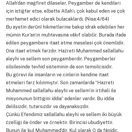
Allah’dan mağfiret dileseler, Peygamber de kendileri
için istiğfar etse, elbette Allah’ı, çok kabul eden ve çok
merhamet edici olarak bulacaklardı. (Nisa:4/64)
Bu ayetin derûnî hikmetlerine bakıp idrak edebilen her
mümin Kur’an’ın muhtevasına vâkıf olabilir. Burada ifade
edilen peygambere itaat etme meselesi çok önemlidir.
Ona itaat etmek farzdır. Hazreti Muhammed sallallahu
aleyhi ve sellem son peygamberdir. Peygamberler
silsilesinde tevhid sisteminin de son temsilcisidir.
Bu görevi ile insanların ve cinlerin kendine itaat
etmeleri farz kılınmıştır. Son zamanlarda “Hazreti
Muhammed sallallahu aleyhi ve sellem’in irtihali ile
misyonunun bittiğini iddia” edenler vardır. Bu iddia
delilsizdir, tutarsızdır ve dayanaksızdır.
Çünkü Efendimiz sallallahu aleyhi ve sellem iki büyük
özelliği ile önder ve örnektir. Birincisi ubudiyettir.
Bunun ile kul Muhammed’dir. Kul olarak O da fânidir.