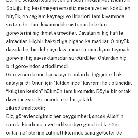
Soluğu hiç kesilmeyen emsaliz medeniyet en köklü, en
büyük, en sağlam kaynağı ve liderleri tam kıvamında
sistemdir. Tam kıvamındaki sistemin liderleri
görevlerini hiç ihmal etmediler. Davalarını hiç hafife
almadılar. Hiçbir haksızlığa bigâne kalmadılar. O büyük
davada hiç biri kıl payı dava mevzuatının dışına taşmadı.
görevini hiç savsaklamadan sürdürdüler. Onlardan hiç
biri görevinden azledilmedi.
Görevi sürdürme hassasiyeti onlarda değişmez hak
anlayışı idi. Onun için “kıldan ince” kavramı hak bilincidir.
“kılıçtan keskin” hükmün tam kıvamıdır. Böyle bir ortak
dava bir ayeti kerimede net bir şekilde
zikredilmektedir;
Biz, görevlendiğimiz her peygamberi, ancak Allah’ın
izni ile kendisine itaat edilsin diye gönderdik. Eğer
onlar, nefislerine zulmettiklerinde sana gelseler de