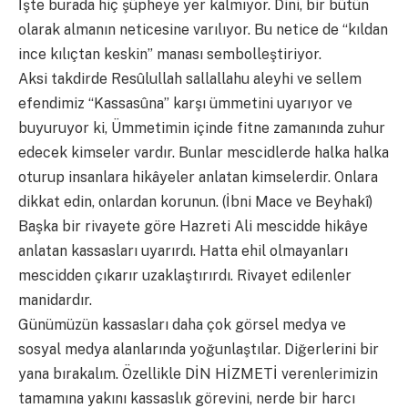
İşte burada hiç şüpheye yer kalmıyor. Dini, bir bütün
olarak almanın neticesine varılıyor. Bu netice de “kıldan
ince kılıçtan keskin” manası sembolleştiriyor.
Aksi takdirde Resûlullah sallallahu aleyhi ve sellem
efendimiz “Kassasûna” karşı ümmetini uyarıyor ve
buyuruyor ki, Ümmetimin içinde fitne zamanında zuhur
edecek kimseler vardır. Bunlar mescidlerde halka halka
oturup insanlara hikâyeler anlatan kimselerdir. Onlara
dikkat edin, onlardan korunun. (İbni Mace ve Beyhakî)
Başka bir rivayete göre Hazreti Ali mescidde hikâye
anlatan kassasları uyarırdı. Hatta ehil olmayanları
mescidden çıkarır uzaklaştırırdı. Rivayet edilenler
manidardır.
Günümüzün kassasları daha çok görsel medya ve
sosyal medya alanlarında yoğunlaştılar. Diğerlerini bir
yana bırakalım. Özellikle DİN HİZMETİ verenlerimizin
tamamına yakını kassaslık görevini, nerde bir harcı