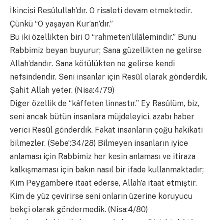
İkincisi Resûlullah’dır. O risaleti devam etmektedir.
Çünkü “O yaşayan Kur’an’dır.”
Bu iki özellikten biri O “rahmeten’lilâlemindir.” Bunu
Rabbimiz beyan buyurur; Sana güzellikten ne gelirse
Allah’dandır. Sana kötülükten ne gelirse kendi
nefsindendir. Seni insanlar için Resûl olarak gönderdik.
Şahit Allah yeter. (Nisa:4/79)
Diğer özellik de “kâffeten linnastır.” Ey Rasûlüm, biz,
seni ancak bütün insanlara müjdeleyici, azabı haber
verici Resûl gönderdik. Fakat insanların çoğu hakikati
bilmezler. (Sebe’:34/28) Bilmeyen insanların iyice
anlaması için Rabbimiz her kesin anlaması ve itiraza
kalkışmaması için bakın nasıl bir ifade kullanmaktadır;
Kim Peygambere itaat ederse, Allah’a itaat etmiştir.
Kim de yüz çevirirse seni onların üzerine koruyucu
bekçi olarak göndermedik. (Nisa:4/80)