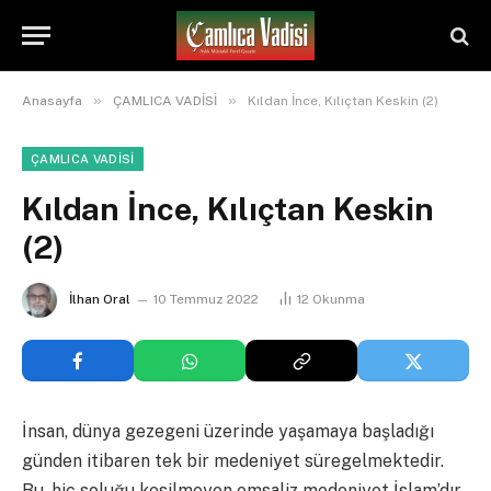
»
»
Anasayfa
ÇAMLICA VADİSİ
Kıldan İnce, Kılıçtan Keskin (2)
ÇAMLICA VADİSİ
Kıldan İnce, Kılıçtan Keskin
(2)
İlhan Oral
10 Temmuz 2022
12
Okunma
İnsan, dünya gezegeni üzerinde yaşamaya başladığı
günden itibaren tek bir medeniyet süregelmektedir.
Bu, hiç soluğu kesilmeyen emsaliz medeniyet İslam’dır.