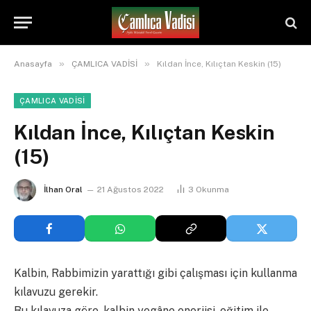
»
»
Anasayfa
ÇAMLICA VADİSİ
Kıldan İnce, Kılıçtan Keskin (15)
ÇAMLICA VADİSİ
Kıldan İnce, Kılıçtan Keskin
(15)
İlhan Oral
21 Ağustos 2022
3
Okunma
Kalbin, Rabbimizin yarattığı gibi çalışması için kullanma
kılavuzu gerekir.
Bu kılavuza göre, kalbin yegâne enerjisi, eğitim ile