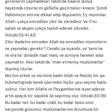
görevlerini yapmadıkları takdirde kısacık dünya
hayatında ömürlerini gafletle geçirmeleri kınanır. Şimdi
Rabbimizin emrine dikkat edip düşünelim; Ey müminler,
Allah’ı çokça emredilen zikir ile zikrediniz. Ve O’nu
sabah ve akşam çokça tesbih ederek zikredin.
(Ahzab:33/41,42)
Zikir ibadetini emreden Allah ise emredilen müminlerin
ne yapmaları gerekir? Cevabı; ya isyandır, ya “semi’na
ve eta’na” dinledik itaat inanç ve azmiyle hareket edip
yapmaktır. Aksi takdirde “iman etmemiş müslümanlar”
düşmüş olurlar.
Mü’min erkek ve mü’mine kadın Allah ve Resûlü bir işe
hükmettiğinde kendi işlerinden hiçbir şeyi seçme hakkı
yoktur. Her kim Allah’a ve Peygamberine isyan ederse
artık apaçık bir sapıklık ile sapıtmış olur. (Ahzab:33/36)
Bu kadar net, bu kadar ciddi, bu kadar kesin emir
karşısında günümüz müslümanlarının durumuna bir