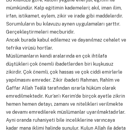
mümkündür. Kalp eğitimin kademeleri; akıl, iman ilim,
irfan, istikamet, eylem, zikir ve irade gibi maddelerdir.
Sorumluların bu kılavuzu aynen uygulamaları şarttır.
Gerçekleştirmeleri mecburidir.
Ancak burada kabul edilemez ve dayanılmaz cehalet ve
tefrika virüsü hortlar.
Müslümanların kendi aralarında en çok ihtilafa
düştükleri çok önemli ibadetlerden biri kuşkusuz
zikirdir. Çok önemli, çok hassas ve çok ciddi emirlerle
yapılmasını emreder. Zikir ibadeti Rahman, Rahîm ve
Ğaffar Allah Teâlâ tarafından ısrarla hüküm olarak
emredilmektedir. Kur’an’ı Kerim’de birçok ayetle zikrin
hemen hemen detayı, zamanı ve nitelikleri verilmekte
ve devamı emredilerek müslümanlar uyarılmaktadırlar.
Ayni oranda ruhaniyeti bile inceliklerine varıncaya
kadar mana iklimi halinde sunulur. Kulun Allah ile âdeta