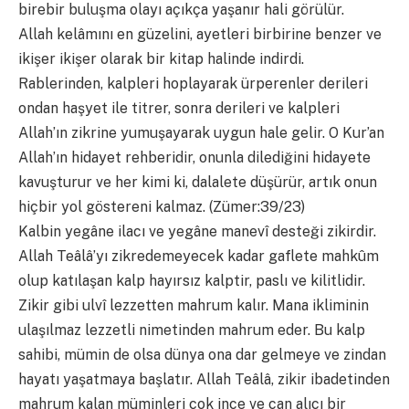
birebir buluşma olayı açıkça yaşanır hali görülür.
Allah kelâmını en güzelini, ayetleri birbirine benzer ve
ikişer ikişer olarak bir kitap halinde indirdi.
Rablerinden, kalpleri hoplayarak ürperenler derileri
ondan haşyet ile titrer, sonra derileri ve kalpleri
Allah’ın zikrine yumuşayarak uygun hale gelir. O Kur’an
Allah’ın hidayet rehberidir, onunla dilediğini hidayete
kavuşturur ve her kimi ki, dalalete düşürür, artık onun
hiçbir yol göstereni kalmaz. (Zümer:39/23)
Kalbin yegâne ilacı ve yegâne manevî desteği zikirdir.
Allah Teâlâ’yı zikredemeyecek kadar gaflete mahkûm
olup katılaşan kalp hayırsız kalptir, paslı ve kilitlidir.
Zikir gibi ulvî lezzetten mahrum kalır. Mana ikliminin
ulaşılmaz lezzetli nimetinden mahrum eder. Bu kalp
sahibi, mümin de olsa dünya ona dar gelmeye ve zindan
hayatı yaşatmaya başlatır. Allah Teâlâ, zikir ibadetinden
mahrum kalan müminleri çok ince ve can alıcı bir