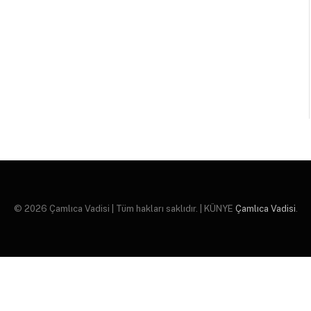
© 2026 Çamlıca Vadisi | Tüm hakları saklıdır. | KÜNYE
Çamlıca Vadisi
.