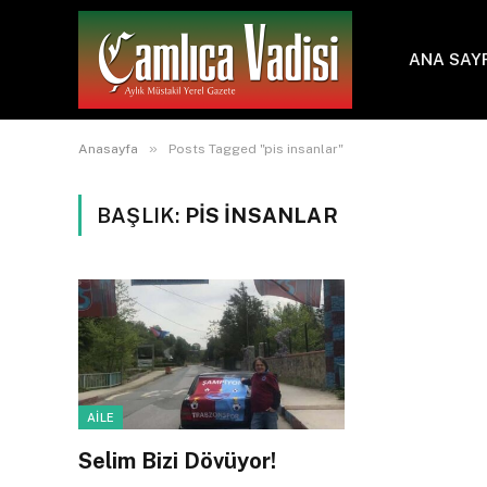
ANA SAY
»
Anasayfa
Posts Tagged "pis insanlar"
BAŞLIK:
PIS INSANLAR
AİLE
Selim Bizi Dövüyor!