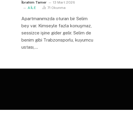
İbrahim Tamer
13 Mart 2026
AİLE
71
Okunma
Apartmanımızda oturan bir Selim
bey var. Kimseyle fazla konuşmaz,
sessizce işine gider gelir. Selim de
benim gibi Trabzonsporlu, kuyumcu
ustası,…