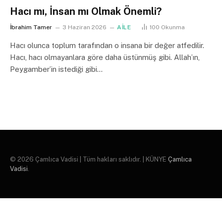
Hacı mı, İnsan mı Olmak Önemli?
İbrahim Tamer
3 Haziran 2026
AİLE
100
Okunma
Hacı olunca toplum tarafından o insana bir değer atfedilir.
Hacı, hacı olmayanlara göre daha üstünmüş gibi. Allah’ın,
Peygamber’in istediği gibi…
© 2026 Çamlıca Vadisi | Tüm hakları saklıdır. | KÜNYE
Çamlıca
Vadisi
.