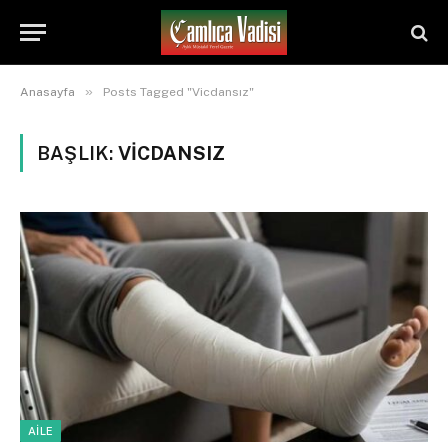
»
Anasayfa
Posts Tagged "Vicdansız"
BAŞLIK:
VICDANSIZ
AİLE