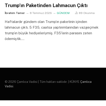
Trump’ın Paketinden Lahmacun Çıktı
İbrahim Tamer
8 Temmuz 2026
GÜNDEM
89
Okunma
Haftalardır gündem olan Trump’ın paketinin içinden
lahmacun çıktı. 5 F35, caatsa yaptırımlarından vazgeçmek
trump’ın büyük hediyeleriymiş. F35’lerin parasını zaten
ödemiştik.…
© 2026 Çamlıca Vadisi | Tüm hakları saklıdır. | KÜNYE
Çamlıca
Vadisi
.