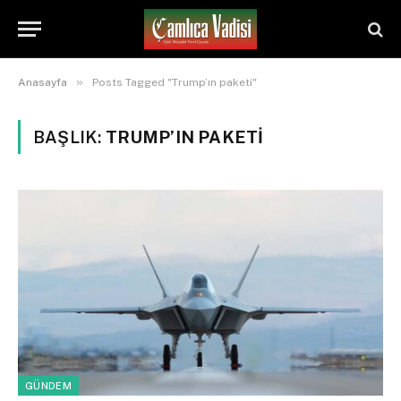
»
Anasayfa
Posts Tagged "Trump’ın paketi"
BAŞLIK:
TRUMP’IN PAKETI
GÜNDEM