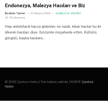
Endonezya, Malezya Hacıları ve Biz
İbrahim Tamer
23 Mayıs 2026
ÇAMLICA VADİSİ
79
Okunma
Hep anlatırlardı hacca gidenler; en nazik, kibar hacılar bu iki
ülkenin hacıları, diye. Gözümle müşahede ettim. Kültürlü,
görgülü, başka hacılara…
© 2026 Çamlıca Vadisi | Tüm hakları saklıdır. | KÜNYE
Çamlıca
Vadisi
.