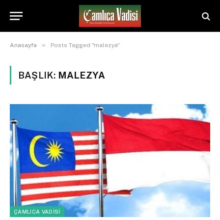
»
Anasayfa
Posts Tagged "malezya"
BAŞLIK:
MALEZYA
ÇAMLICA VADİSİ