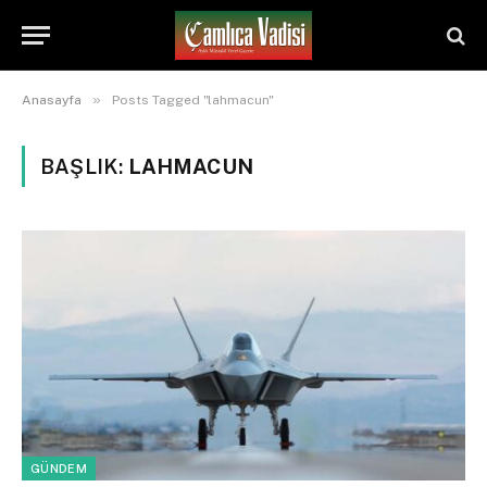
»
Anasayfa
Posts Tagged "lahmacun"
BAŞLIK:
LAHMACUN
GÜNDEM