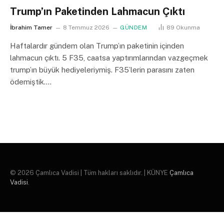
Trump’ın Paketinden Lahmacun Çıktı
İbrahim Tamer
8 Temmuz 2026
GÜNDEM
89
Okunma
Haftalardır gündem olan Trump’ın paketinin içinden
lahmacun çıktı. 5 F35, caatsa yaptırımlarından vazgeçmek
trump’ın büyük hediyeleriymiş. F35’lerin parasını zaten
ödemiştik.…
© 2026 Çamlıca Vadisi | Tüm hakları saklıdır. | KÜNYE
Çamlıca
Vadisi
.