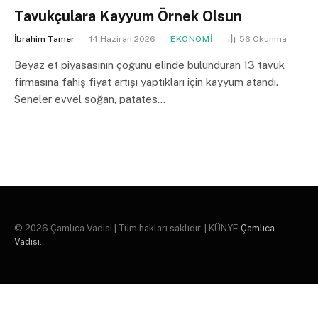
Tavukçulara Kayyum Örnek Olsun
İbrahim Tamer
14 Haziran 2026
EKONOMİ
56
Okunma
Beyaz et piyasasının çoğunu elinde bulunduran 13 tavuk
firmasına fahiş fiyat artışı yaptıkları için kayyum atandı.
Seneler evvel soğan, patates…
© 2026 Çamlıca Vadisi | Tüm hakları saklıdır. | KÜNYE
Çamlıca
Vadisi
.