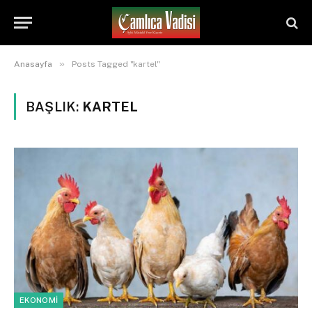
»
Anasayfa
Posts Tagged "kartel"
BAŞLIK:
KARTEL
EKONOMİ