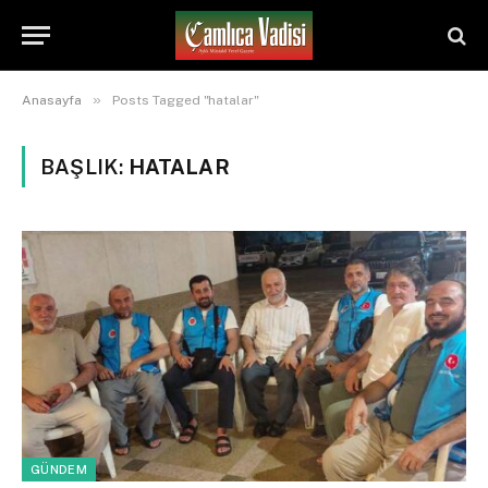
»
Anasayfa
Posts Tagged "hatalar"
BAŞLIK:
HATALAR
GÜNDEM