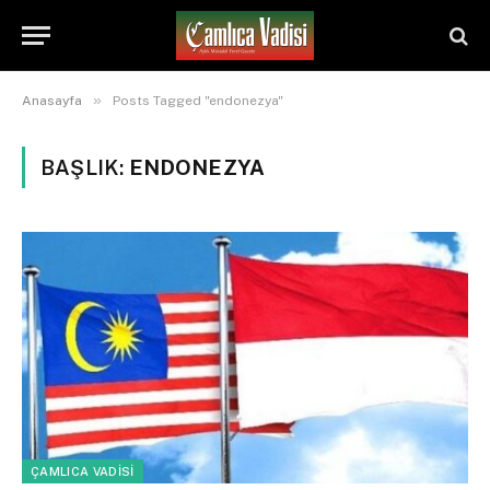
»
Anasayfa
Posts Tagged "endonezya"
BAŞLIK:
ENDONEZYA
ÇAMLICA VADİSİ