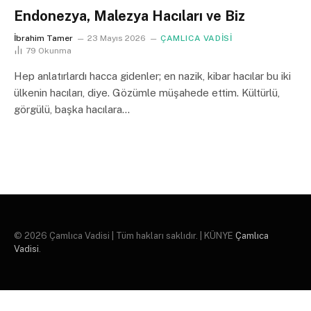
Endonezya, Malezya Hacıları ve Biz
İbrahim Tamer
23 Mayıs 2026
ÇAMLICA VADİSİ
79
Okunma
Hep anlatırlardı hacca gidenler; en nazik, kibar hacılar bu iki
ülkenin hacıları, diye. Gözümle müşahede ettim. Kültürlü,
görgülü, başka hacılara…
© 2026 Çamlıca Vadisi | Tüm hakları saklıdır. | KÜNYE
Çamlıca
Vadisi
.